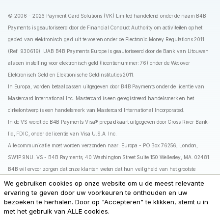
© 2006 - 2026 Payment Card Solutions (VK) Limited handelend onder de naam B4B
Payments is geautoriseerd door de Financial Conduct Authority om activiteiten op het
gebied van elektronisch geld uit te voeren onder de Electronic Money Regulations 2011
(Ref: 930619). UAB B4B Payments Europe is geautoriseerd door de Bank van Litouwen
als een instelling voor elektronisch geld (licentienummer: 76) onder de Wet over
Elektronisch Geld en Elektronische Geldinstituties 2011.
In Europa, worden betaalpassen uitgegeven door B4B Payments onder de licentie van
Mastercard International Inc. Mastercard is een geregistreerd handelsmerk en het
cirkelontwerp is een handelsmerk van Mastercard International Incorporated.
In de VS wordt de B4B Payments Visa® prepaidkaart uitgegeven door Cross River Bank-
lid, FDIC, onder de licentie van Visa U.S.A. Inc.
Alle communicatie moet worden verzonden naar: Europa - PO Box 76256, London,
SW1P 9NU. VS - B4B Payments, 40 Washington Street Suite 150 Wellesley, MA. 02481.
B4B wil ervoor zorgen dat onze klanten weten dat hun veiligheid van het grootste
belang is. Daarom zullen we u nooit vragen om ons uw wachtwoorden, pincodes of
We gebruiken cookies op onze website om u de meest relevante
ervaring te geven door uw voorkeuren te onthouden en uw
eenmalige toegangscodes (OTP's) door te geven.
bezoeken te herhalen. Door op "Accepteren" te klikken, stemt u in
Bij B4B Payments hebben we alle nodige stappen ondernomen om klantgegevens te
met het gebruik van ALLE cookies.
beveiligen en hun privacy te beschermen. Onze systemen zijn ontworpen met talloze